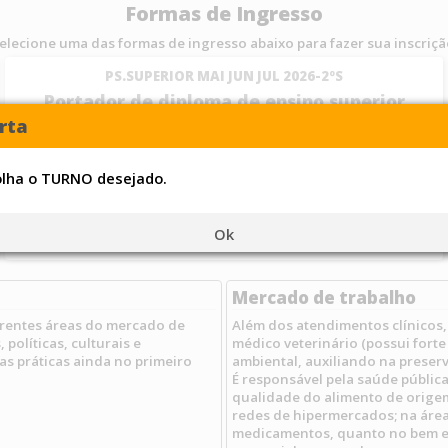
Formas de Ingresso
elecione uma das formas de ingresso abaixo para fazer sua inscriçã
PS.SUPERIOR MAI JUN JUL 2026-2ºS
Portador de diploma de ensino superior
rta
Grade e disciplinas
Início:
2026
2
-
olha o TURNO desejado.
Investimento:
Telefone/Whatsapp: (17) 99250-7836
Ok
Mercado de trabalho
ferentes áreas do mercado de
Além dos atendimentos clínicos,
políticas, culturais e
médico veterinário (possui fort
as práticas ainda no primeiro
ambiental, auxiliando na preser
É responsável pela saúde públic
qualidade do alimento de origem
redes de hipermercados; na área
medicamentos, quanto no bem est