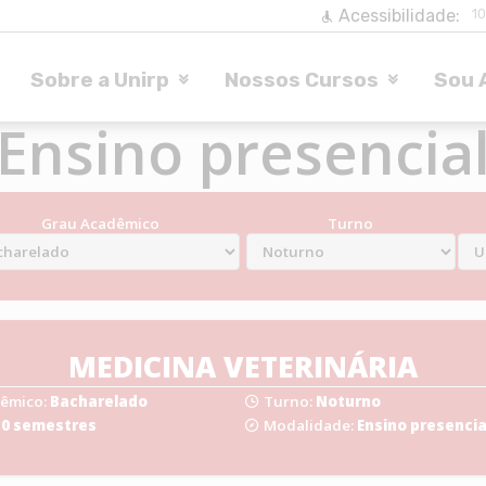
Acessibilidade:
1
Sobre a Unirp
Nossos Cursos
Sou 
Ensino presencia
Grau Acadêmico
Turno
MEDICINA VETERINÁRIA
êmico:
Bacharelado
Turno:
Noturno
10 semestres
Modalidade:
Ensino presencia