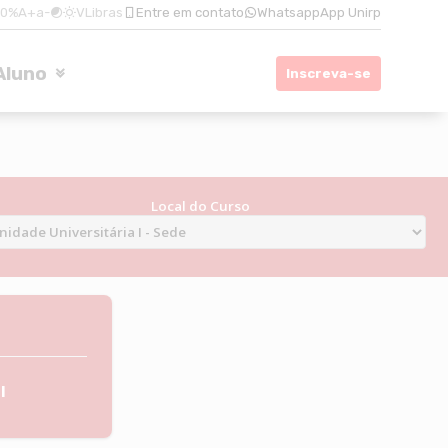
00%
A+
a-
VLibras
Entre em contato
Whatsapp
App Unirp
Aluno
Inscreva-se
l
Local do Curso
l