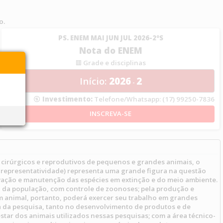
o.
PS. ENEM MAI JUN JUL 2026-2ºS
Nota do ENEM
Grade e disciplinas
Início:
2026
2
-
Investimento:
Telefone/Whatsapp: (17) 99250-7836
 cirúrgicos e reprodutivos de pequenos e grandes animais, o
e representatividade) representa uma grande figura na questão
vação e manutenção das espécies em extinção e do meio ambiente.
a da população, com controle de zoonoses; pela produção e
 animal, portanto, poderá exercer seu trabalho em grandes
 da pesquisa, tanto no desenvolvimento de produtos e de
ar dos animais utilizados nessas pesquisas; com a área técnico-