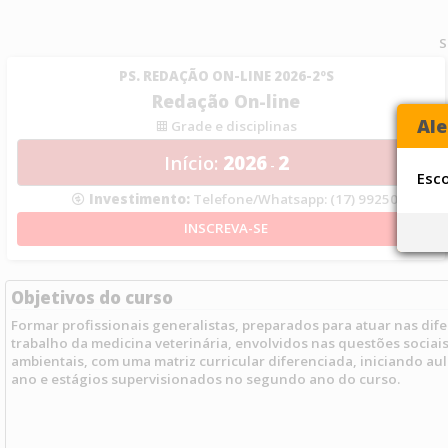
S
PS. REDAÇÃO ON-LINE 2026-2ºS
Redação On-line
Ale
Grade e disciplinas
Início:
2026
2
-
Esc
Investimento:
Telefone/Whatsapp: (17) 99250-7836
Objetivos do curso
Formar profissionais generalistas, preparados para atuar nas di
trabalho da medicina veterinária, envolvidos nas questões sociais, 
ambientais, com uma matriz curricular diferenciada, iniciando aul
ano e estágios supervisionados no segundo ano do curso.